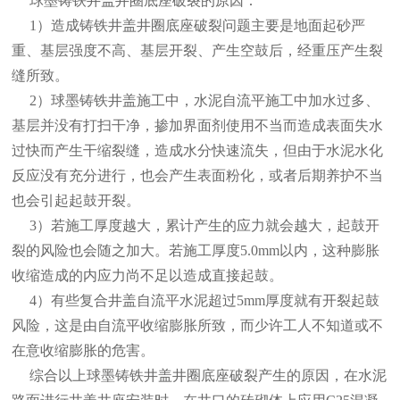
球墨铸铁井盖井圈底座破裂的原因：
1）造成铸铁井盖井圈底座破裂问题主要是地面起砂严
重、基层强度不高、基层开裂、产生空鼓后，经重压产生裂
缝所致。
2）球墨铸铁井盖施工中，水泥自流平施工中加水过多、
基层并没有打扫干净，掺加界面剂使用不当而造成表面失水
过快而产生干缩裂缝，造成水分快速流失，但由于水泥水化
反应没有充分进行，也会产生表面粉化，或者后期养护不当
也会引起起鼓开裂。
3）若施工厚度越大，累计产生的应力就会越大，起鼓开
裂的风险也会随之加大。若施工厚度5.0mm以内，这种膨胀
收缩造成的内应力尚不足以造成直接起鼓。
4）有些复合井盖自流平水泥超过5mm厚度就有开裂起鼓
风险，这是由自流平收缩膨胀所致，而少许工人不知道或不
在意收缩膨胀的危害。
综合以上球墨铸铁井盖井圈底座破裂产生的原因，在水泥