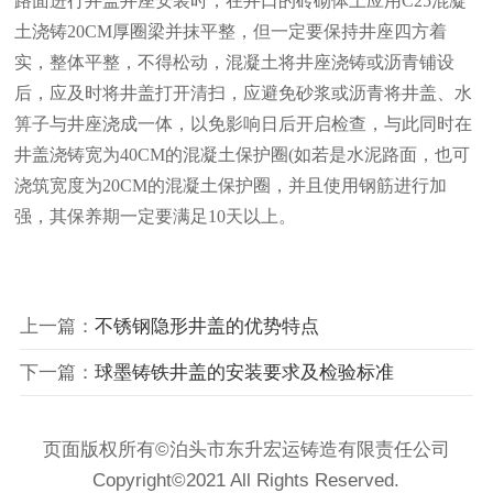
路面进行井盖井座安装时，在井口的砖砌体上应用C25混凝
土浇铸20CM厚圈梁并抹平整，但一定要保持井座四方着
实，整体平整，不得松动，混凝土将井座浇铸或沥青铺设
后，应及时将井盖打开清扫，应避免砂浆或沥青将井盖、水
箅子与井座浇成一体，以免影响日后开启检查，与此同时在
井盖浇铸宽为40CM的混凝土保护圈(如若是水泥路面，也可
浇筑宽度为20CM的混凝土保护圈，并且使用钢筋进行加
强，其保养期一定要满足10天以上。
上一篇：
不锈钢隐形井盖的优势特点
下一篇：
球墨铸铁井盖的安装要求及检验标准
页面版权所有©泊头市东升宏运铸造有限责任公司
Copyright©2021 All Rights Reserved.