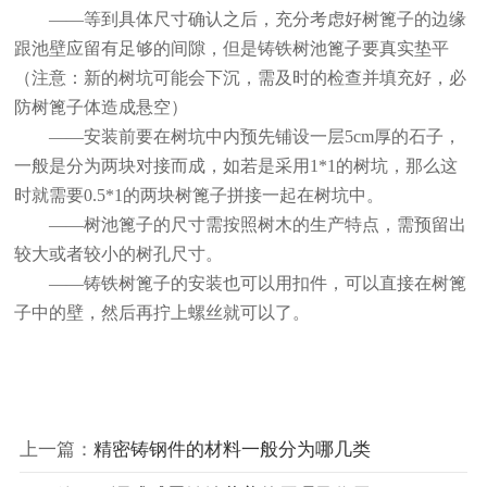
——等到具体尺寸确认之后，充分考虑好树篦子的边缘
跟池壁应留有足够的间隙，但是铸铁树池篦子要真实垫平
（注意：新的树坑可能会下沉，需及时的检查并填充好，必
防树篦子体造成悬空）
——安装前要在树坑中内预先铺设
一层
5cm厚的石子，
一般是分为两块对接而成，如若是采用1*1的树坑，那么这
时就
需要
0.5*1的两块树篦子拼接一起在树坑中。
——树池篦子的尺寸需按照树木的生产特点，需预留出
较大或者较小的树孔尺寸。
——铸铁树篦子的安装也可以用扣件，可以直接在树篦
子中的壁，然后再拧上螺丝就可以了。
上一篇：
精密铸钢件的材料一般分为哪几类